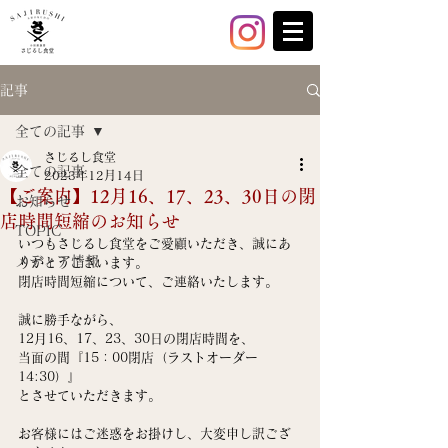
記事
全ての記事
さじるし食堂
全ての記事
2023年12月14日
【ご案内】12月16、17、23、30日の閉
お知らせ
店時間短縮のお知らせ
TOPIC
いつもさじるし食堂をご愛顧いただき、誠にあ
メディア情報
りがとうございます。
閉店時間短縮について、ご連絡いたします。
誠に勝手ながら、
12月16、17、23、30日の閉店時間を、
当面の間『15：00閉店（ラストオーダー 
14:30）』
とさせていただきます。
お客様にはご迷惑をお掛けし、大変申し訳ござ