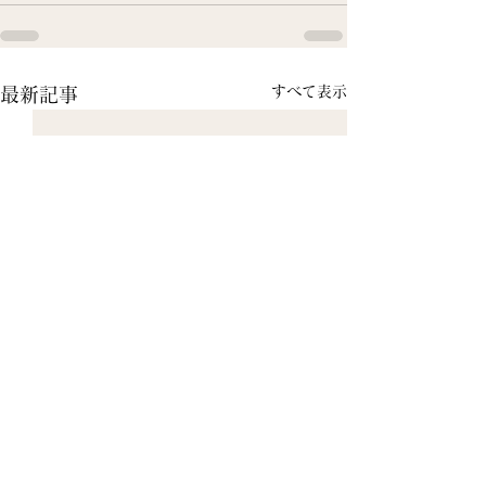
すべて表示
最新記事
【重要】価格改定、ご注
【ご案内】5/7(