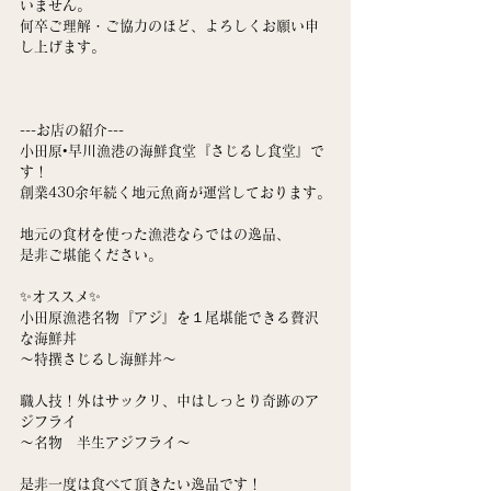
いません。
何卒ご理解・ご協力のほど、よろしくお願い申
し上げます。
---お店の紹介---
小田原•早川漁港の海鮮食堂『さじるし食堂』で
す！
創業430余年続く地元魚商が運営しております。
地元の食材を使った漁港ならではの逸品、
是非ご堪能ください。
✨オススメ✨
小田原漁港名物『アジ』を１尾堪能できる贅沢
な海鮮丼
〜特撰さじるし海鮮丼〜
職人技！外はサックリ、中はしっとり奇跡のア
ジフライ
〜名物　半生アジフライ〜
是非一度は食べて頂きたい逸品です！