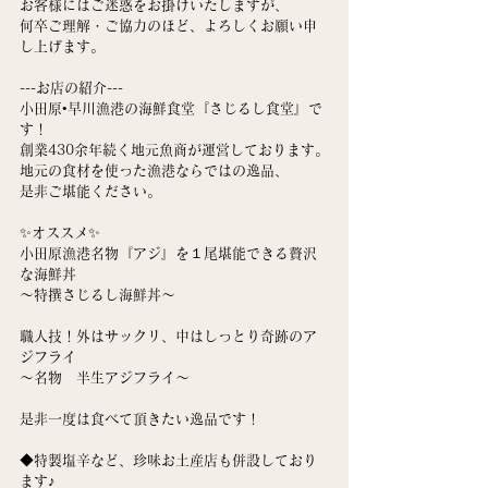
お客様にはご迷惑をお掛けいたしますが、
何卒ご理解・ご協力のほど、よろしくお願い申
し上げます。
---お店の紹介---
小田原•早川漁港の海鮮食堂『さじるし食堂』で
す！
創業430余年続く地元魚商が運営しております。
地元の食材を使った漁港ならではの逸品、
是非ご堪能ください。
✨オススメ✨
小田原漁港名物『アジ』を１尾堪能できる贅沢
な海鮮丼
〜特撰さじるし海鮮丼〜
職人技！外はサックリ、中はしっとり奇跡のア
ジフライ
〜名物　半生アジフライ〜
是非一度は食べて頂きたい逸品です！
◆特製塩辛など、珍味お土産店も併設しており
ます♪