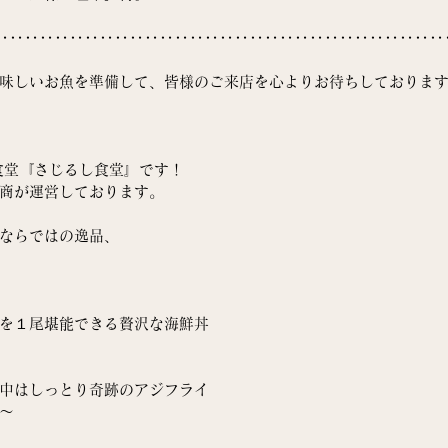
‥‥‥‥‥‥‥‥‥‥‥‥‥‥‥‥‥‥‥‥‥‥‥‥‥‥‥‥‥‥
味しいお魚を準備して、皆様のご来店を心よりお待ちしておりま
食堂『さじるし食堂』です！
魚商が運営しております。
ならではの逸品、
を１尾堪能できる贅沢な海鮮丼
中はしっとり奇跡のアジフライ
〜