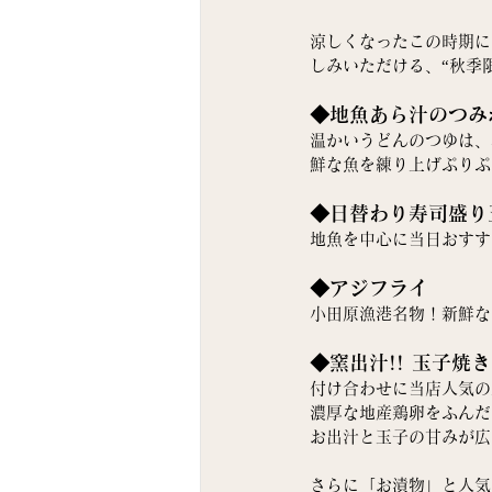
涼しくなったこの時期に
しみいただける、“秋季
◆地魚あら汁のつみ
温かいうどんのつゆは、
鮮な魚を練り上げぷりぷ
◆日替わり寿司盛り
地魚を中心に当日おすす
◆アジフライ
小田原漁港名物！新鮮な
◆窯出汁!! 玉子焼き
付け合わせに当店人気の
濃厚な地産鶏卵をふんだ
お出汁と玉子の甘みが広
さらに「お漬物」と人気