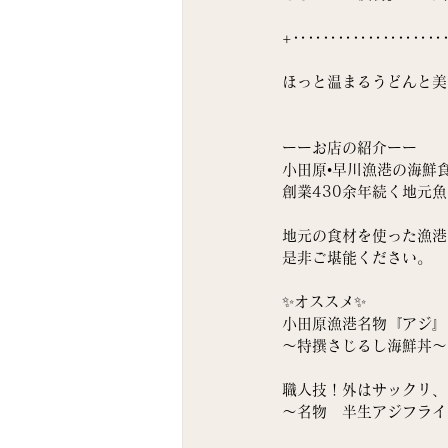
+‥‥‥‥‥‥‥‥‥‥
ほっと温まるうどんと美
ーーお店の紹介ーー
小田原•早川漁港の海鮮
創業430余年続く地元
地元の食材を使った漁港
是非ご堪能ください。
✨オススメ✨
小田原漁港名物『アジ』
〜特撰さじるし海鮮丼〜
職人技！外はサックリ、
〜名物　半生アジフライ