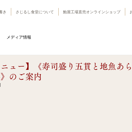
書き
さじるし食堂について
鮑屋工場直売オンラインショップ
メディア情報
メニュー】《寿司盛り五貫と地魚あ
膳》のご案内
日