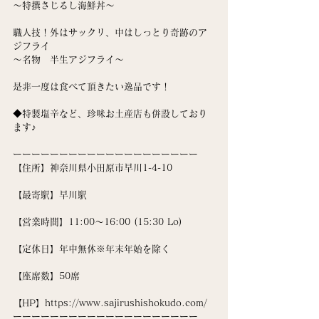
〜特撰さじるし海鮮丼〜
職人技！外はサックリ、中はしっとり奇跡のア
ジフライ
〜名物　半生アジフライ〜
是非一度は食べて頂きたい逸品です！
◆特製塩辛など、珍味お土産店も併設しており
ます♪
ーーーーーーーーーーーーーーーーーーーー
【住所】神奈川県小田原市早川1-4-10
【最寄駅】早川駅
【営業時間】11:00〜16:00 (15:30 Lo)
【定休日】年中無休※年末年始を除く
【座席数】50席
【HP】https://www.sajirushishokudo.com/
ーーーーーーーーーーーーーーーーーーーー