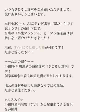
いつもさじるし食堂をご愛顧いただきまして、
誠にありがとうございます。
本日4/20(土)、ABCテレビ系列「朝だ！生です 
旅サラダ」の番組内にて、
当店の「半生アジフライ」と「アジ孫茶漬け御
膳」をご紹介いただきました！
現在、
TVerにて見逃し視聴
が可能です！
是非ご覧ください！
ーーお店の紹介ーー
小田原•早川漁港の海鮮食堂『さじるし食堂』で
す！
創業430余年続く地元魚商が運営しております。
地元の食材を使った漁港ならではの逸品、
是非ご堪能ください。
✨オススメ✨
小田原漁港名物『アジ』を１尾堪能できる贅沢
な海鮮丼