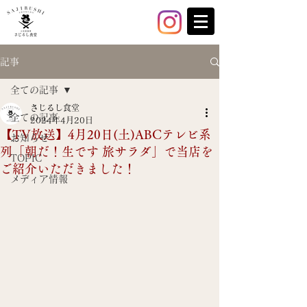
記事
全ての記事
さじるし食堂
全ての記事
2024年4月20日
【TV放送】4月20日(土)ABCテレビ系
お知らせ
列「朝だ！生です 旅サラダ」で当店を
TOPIC
ご紹介いただきました！
メディア情報