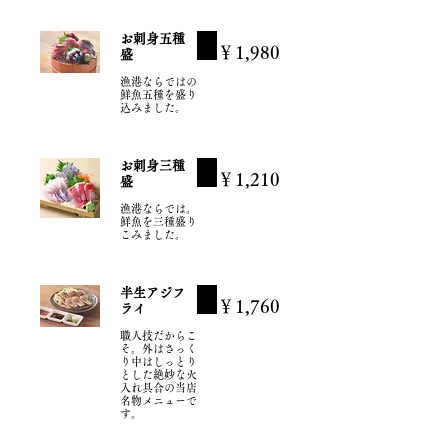
お刺身五種
￥1,980
盛
漁港ならではの
鮮魚五種を盛り
込みました。
お刺身三種
￥1,210
盛
漁港ならでは。
鮮魚を三種盛り
こみました。
半生アジフ
￥1,760
ライ
職人技だからこ
そ。外はさっく
り中はしっとり
とした絶妙な火
入れ具合の当店
名物メニューで
す。