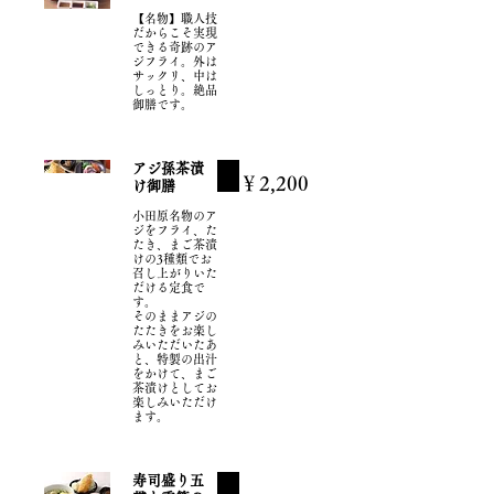
【名物】職人技
だからこそ実現
できる奇跡のア
ジフライ。外は
サックリ、中は
しっとり。絶品
御膳です。
アジ孫茶漬
￥2,200
け御膳
小田原名物のア
ジをフライ、た
たき、まご茶漬
けの3種類でお
召し上がりいた
だける定食で
す。
そのままアジの
たたきをお楽し
みいただいたあ
と、特製の出汁
をかけて、まご
茶漬けとしてお
楽しみいただけ
ます。
寿司盛り五