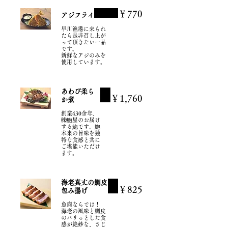
￥770
アジフライ
早川漁港に来られ
たら是非召し上が
って頂きたい一品
です。
新鮮なアジのみを
使用しています。
あわび柔ら
￥1,760
か煮
創業430余年、
㈱鮑屋のお届け
する鮑です。鮑
本来の旨味を独
特な食感と共に
ご堪能いただけ
ます。
海老真丈の鯛皮
￥825
包み揚げ
魚商ならでは！
海老の風味と鯛皮
のパリっとした食
感が絶妙な、さじ