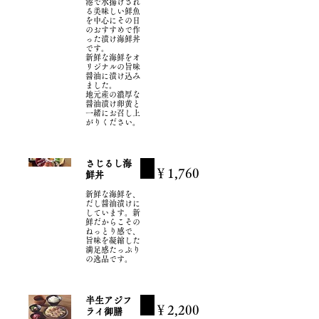
港で水揚げされ
る美味しい鮮魚
を中心にその日
のおすすめで作
った漬け海鮮丼
です。
新鮮な海鮮をオ
リジナルの旨味
醤油に漬け込み
ました。
地元産の濃厚な
醤油漬け卵黄と
一緒にお召し上
がりください。
さじるし海
￥1,760
鮮丼
新鮮な海鮮を、
だし醤油漬けに
しています。新
鮮だからこその
ねっとり感で、
旨味を凝縮した
満足感たっぷり
の逸品です。
半生アジフ
￥2,200
ライ御膳