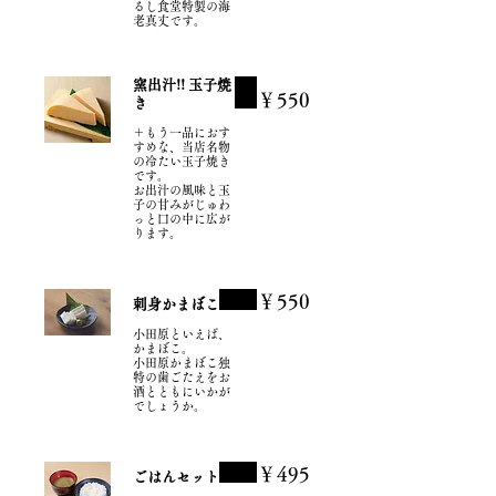
るし食堂特製の海
窯出汁!! 玉子焼
￥550
き
＋もう一品におす
すめな、当店名物
の冷たい玉子焼き
です。
お出汁の風味と玉
子の甘みがじゅわ
っと口の中に広が
ります。
￥550
刺身かまぼこ
小田原といえば、
かまぼこ。
小田原かまぼこ独
特の歯ごたえをお
酒とともにいかが
でしょうか。
￥495
ごはんセット