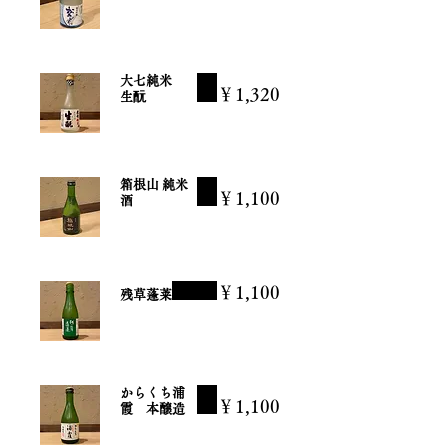
大七純米
￥1,320
生酛
箱根山 純米
￥1,100
酒
￥1,100
残草蓬莱
からくち浦
￥1,100
霞 本醸造