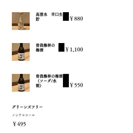
高清水 辛口生
￥880
貯
曽我梅林の
￥1,100
梅酒
曽我梅林の梅酒
（ソーダ/水
￥550
割）
グリーンズフリー
ノンアルコール
￥495