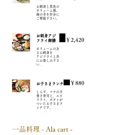
お刺身と煮魚の
ボリューム感。
海の幸を存分に
ご堪能下さい。
お刺身アジ
￥2,420
フライ御膳
ボリュームのあ
るお刺身を
アジフライと共
にお楽しみ下さ
い。
￥880
お子さまランチ
しらす、ツナの手
巻き寿司と、エビ
フライ、ポテトが
ついたお子さまラ
ンチです。
一品料理 - Ala cart ‐