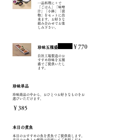
一品料理に＋で
「ごはん」「味噌
汁」「小鉢」「漬
物」をセットに出
来ます。お好きな
組み合わせでお楽
しみ下さい。
￥770
珍味五種盛
自社工場製造のお
すすめ珍味を五種
盛でご提供いたし
ます。
珍味単品
珍味商品の中から、おひとつお好きなものをお
選びいただけます。
￥385
本日の煮魚
本日のおすすめの魚を煮魚でご提供致します。
当日のお魚とお値段は店頭にてご参照くださ