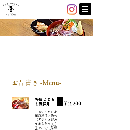
お品書き -Menu-
特撰 さじる
￥2,200
し海鮮丼
【おすすめ】小
田原漁港名物の
《アジ》と鮮魚
を楽しむならこ
ちら。小田原漁