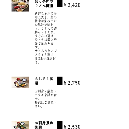
貫と季節の
￥2,420
うどん御膳
新鮮なネタの寿
司五貫と、魚の
旨味が染み出た
お出汁で味わ
う、うどんの御
膳セットです。
うどんは夏は
冷・冬は温と季
節で変わりま
す。
サクふわなアジ
フライと窯出
汁!!玉子焼き付
き。
さじるし御
￥2,750
膳
お刺身・煮魚・
フライを詰め合
せ。
贅沢にご堪能下
さい。
お刺身煮魚
￥2,530
御膳